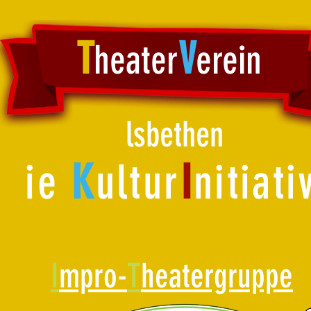
T
V
heater
erein
E
lsbethen
D
ie
K
ultur
I
nitiati
&
I
mpro-
T
heatergruppe