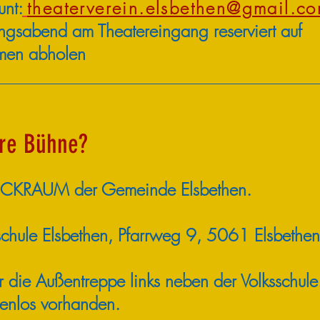
nt:
theaterverein.elsbethen@gmail.c
lungsabend
am
Theatereingang
reserviert auf
men ab
holen
ere Bühne?
KRAUM der Gemeinde Elsbethen.
schule Elsbethen, Pfarrweg 9, 5061 Elsbethen
r die Außentreppe links neben der Volksschule
tenlos vorhanden.