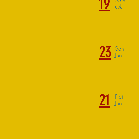
19
Sam
Okt
23
Son
Jun
21
Frei
Jun