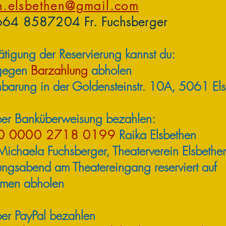
in.elsbethen@gmail.com
64 8587204 Fr. Fuchsberger
tigung der Reservierung kannst du:
 gegen
Barzahlung
abholen
arung in der Goldensteinstr. 10A, 5061 El
per Banküberweisung bezahlen:
0 0000 2718 0199
Raika Elsbethen
chaela Fuchsberger, Theaterverein Elsbeth
ngsabend am Theatereingang reserviert auf
en abholen
per PayPal bezahlen