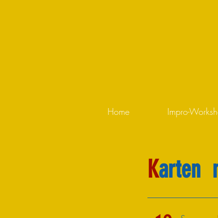
Home
Impro-Works
K
arten
I