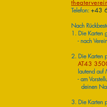
theatervere
Telefon:
+43 6
Nach Rückbestä
1. Die Karten
- nach Vereinb
2. Die Karten 
AT43 350
lautend auf Mi
- am Vorstellu
deinen Nam
3. Die Karten 