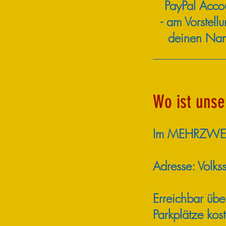
PayPal Accou
-
am Vorstel
deinen Na
Wo ist uns
Im MEHRZWEC
Adresse: Volks
Erreichbar übe
Parkplätze kos