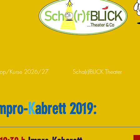
hop/Kurse 2026/27
Scha(r)fBLICK Theater
mpro-
K
abrett 2019: