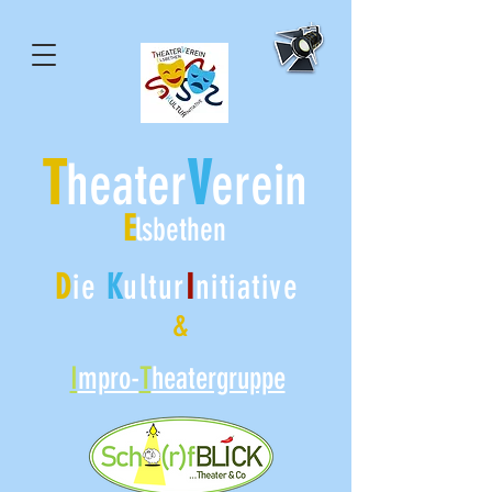
T
V
heater
erein
E
lsbethen
D
ie
K
ultur
I
nitiative
&
I
mpro-
T
heatergruppe